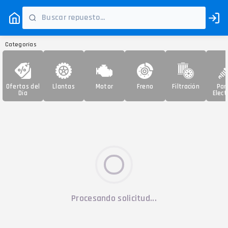
Categorías
Ofertas del
Llantas
Motor
Freno
Filtración
Par
Día
Elect
Procesando solicitud...