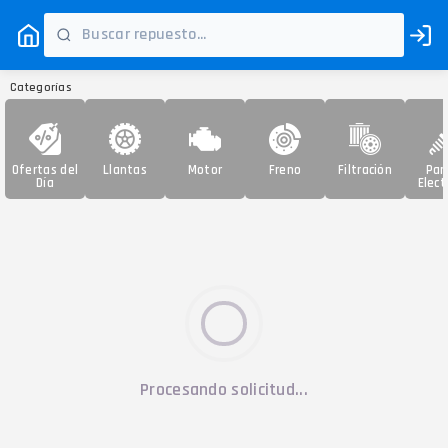
Categorías
Ofertas del
Llantas
Motor
Freno
Filtración
Par
Día
Elect
Procesando solicitud...