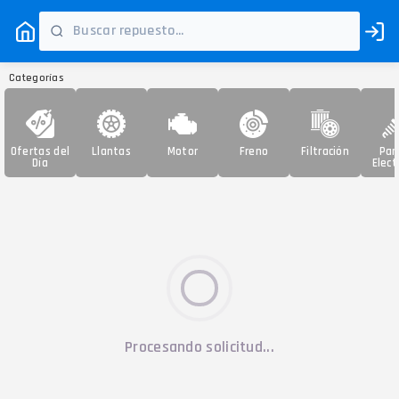
Categorías
Ofertas del
Llantas
Motor
Freno
Filtración
Par
Día
Elect
Procesando solicitud...