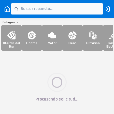
Categorías
Ofertas del
Llantas
Motor
Freno
Filtración
Par
Día
Elect
Procesando solicitud...