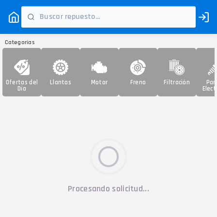
Categorías
Ofertas del
Llantas
Motor
Freno
Filtración
Par
Día
Elect
Procesando solicitud...