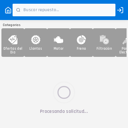
Categorías
Ofertas del
Llantas
Motor
Freno
Filtración
Par
Día
Elect
Procesando solicitud...