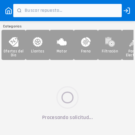
Categorías
Ofertas del
Llantas
Motor
Freno
Filtración
Par
Día
Elect
Procesando solicitud...