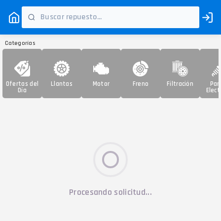
Categorías
Ofertas del
Llantas
Motor
Freno
Filtración
Par
Día
Elect
Procesando solicitud...