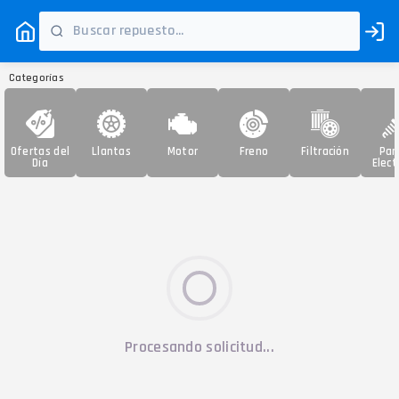
Categorías
Ofertas del
Llantas
Motor
Freno
Filtración
Par
Día
Elect
Procesando solicitud...