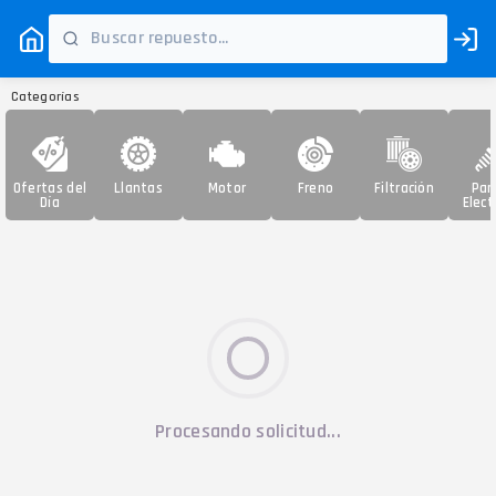
Categorías
Ofertas del
Llantas
Motor
Freno
Filtración
Par
Día
Elect
Procesando solicitud...