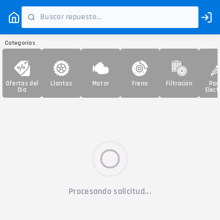
Categorías
Ofertas del
Llantas
Motor
Freno
Filtración
Par
Día
Elect
Procesando solicitud...