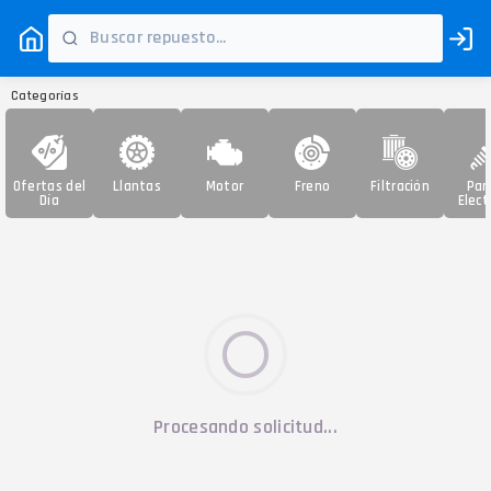
Categorías
Ofertas del
Llantas
Motor
Freno
Filtración
Par
Día
Elect
Procesando solicitud...