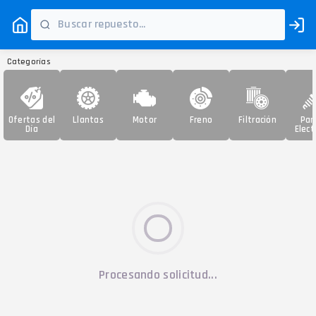
Categorías
Ofertas del
Llantas
Motor
Freno
Filtración
Par
Día
Elect
Procesando solicitud...