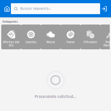
Categorías
Ofertas del
Llantas
Motor
Freno
Filtración
Par
Día
Elect
Procesando solicitud...