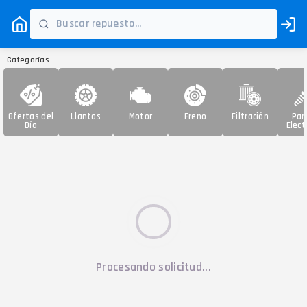
Categorías
Ofertas del
Llantas
Motor
Freno
Filtración
Par
Día
Elect
Procesando solicitud...