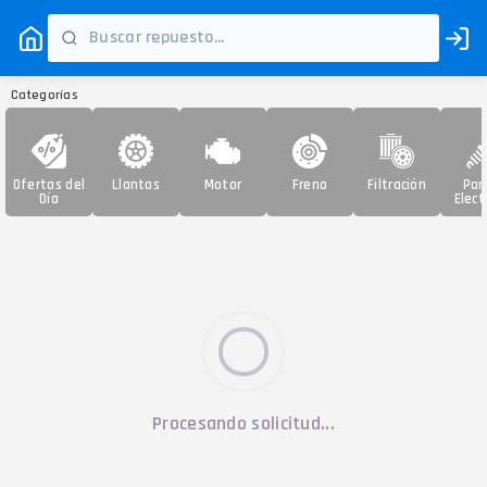
Categorías
Ofertas del
Llantas
Motor
Freno
Filtración
Par
Día
Elect
Procesando solicitud...