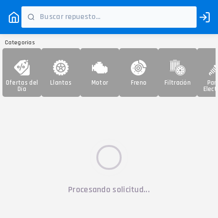
Categorías
Ofertas del
Llantas
Motor
Freno
Filtración
Par
Día
Elect
Procesando solicitud...