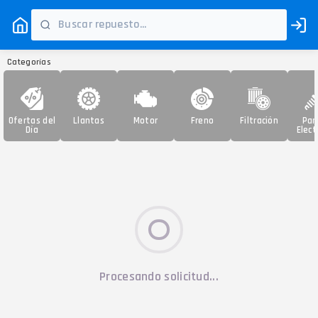
Categorías
Ofertas del
Llantas
Motor
Freno
Filtración
Par
Día
Elect
Procesando solicitud...