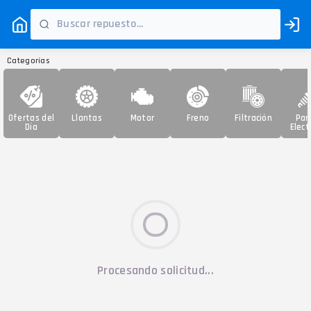
Categorías
Ofertas del
Llantas
Motor
Freno
Filtración
Par
Día
Elect
Procesando solicitud...