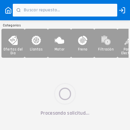
Categorías
Ofertas del
Llantas
Motor
Freno
Filtración
Par
Día
Elect
Procesando solicitud...