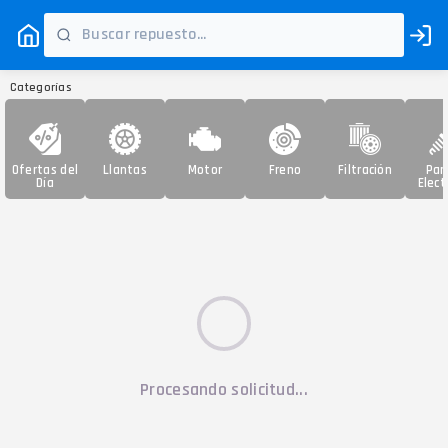
Categorías
Ofertas del
Llantas
Motor
Freno
Filtración
Par
Día
Elect
Procesando solicitud...