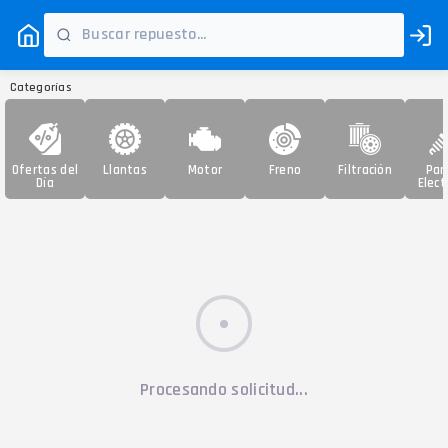
Categorías
Ofertas del
Llantas
Motor
Freno
Filtración
Par
Día
Elect
Procesando solicitud...