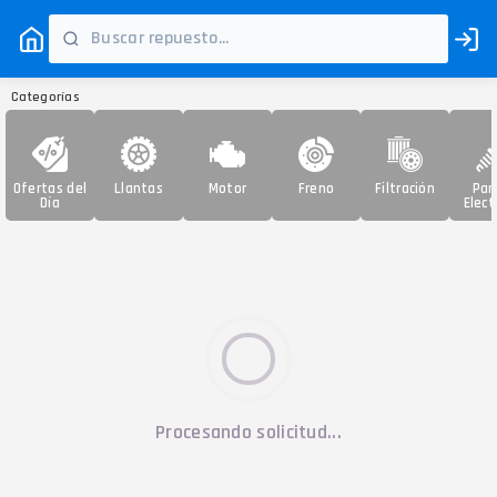
Categorías
Ofertas del
Llantas
Motor
Freno
Filtración
Par
Día
Elect
Procesando solicitud...