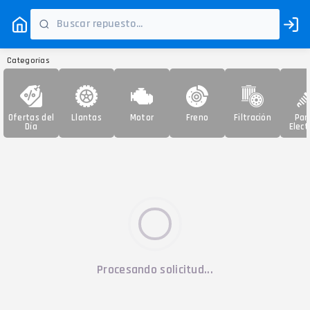
Categorías
Ofertas del
Llantas
Motor
Freno
Filtración
Par
Día
Elect
Procesando solicitud...