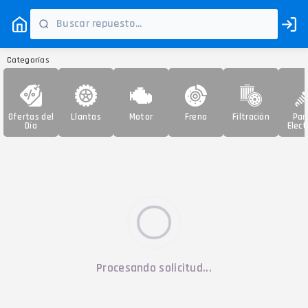
Categorías
Ofertas del
Llantas
Motor
Freno
Filtración
Par
Día
Elect
Procesando solicitud...