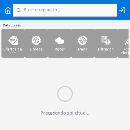
Categorías
Ofertas del
Llantas
Motor
Freno
Filtración
Par
Día
Elect
Procesando solicitud...