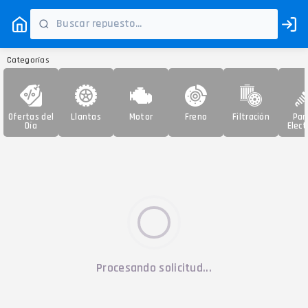
Categorías
Ofertas del
Llantas
Motor
Freno
Filtración
Par
Día
Elect
Procesando solicitud...