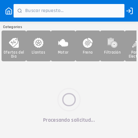
Categorías
Ofertas del
Llantas
Motor
Freno
Filtración
Par
Día
Elect
Procesando solicitud...