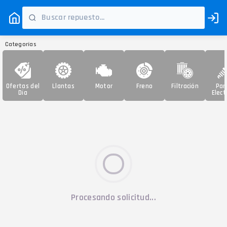
Categorías
Ofertas del
Llantas
Motor
Freno
Filtración
Par
Día
Elect
Procesando solicitud...