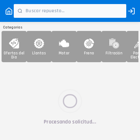
Categorías
Ofertas del
Llantas
Motor
Freno
Filtración
Par
Día
Elect
Procesando solicitud...