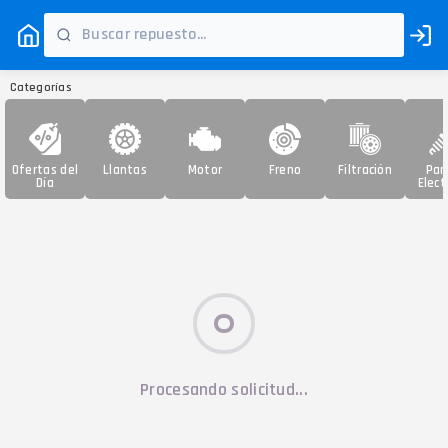
Categorías
Ofertas del
Llantas
Motor
Freno
Filtración
Par
Día
Elect
Procesando solicitud...