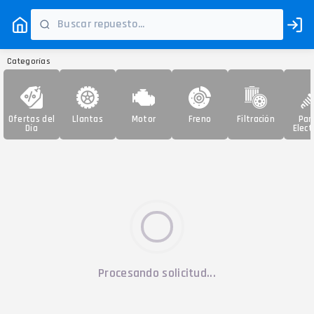
Categorías
Ofertas del
Llantas
Motor
Freno
Filtración
Par
Día
Elect
Procesando solicitud...